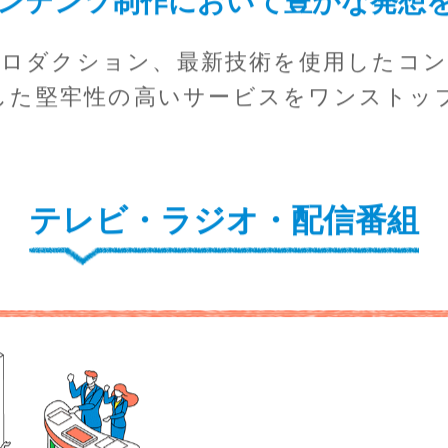
CONTENT
ンテンツ制作において
豊かな発想
プロダクション、最新技術を使用したコン
した堅牢性の高いサービスをワンストッ
テレビ・ラジオ・配信番組