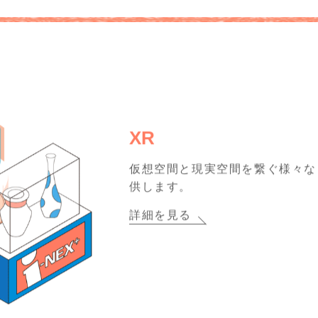
イベント
XR
仮想空間と現実空間を繋ぐ様々な
供します。
詳細を見る