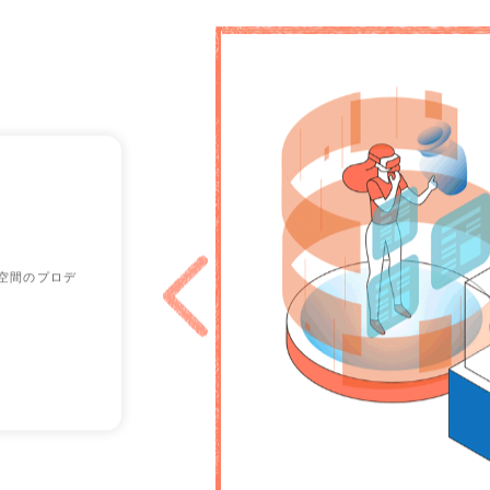
空間のプロデ