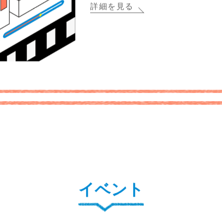
企業VP
クライアントの要望を聞き出して
撮影、編集、音効と、ワンストッ
ージを制作します。
詳細を見る