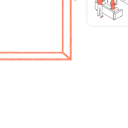
、細やかに対応。
プでビデオパッケ