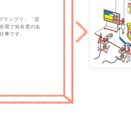
1グランプリ」「芸
全国で知名度のあ
仕事です。